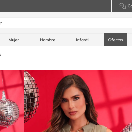
Co
o hoy?
ADOS
Mujer
Hombre
Infantil
Ofertas
7