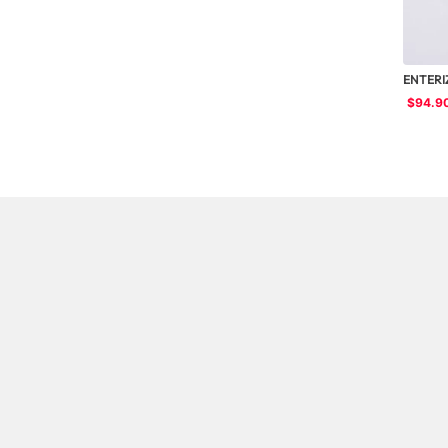
ENTERI
$
94
.
9