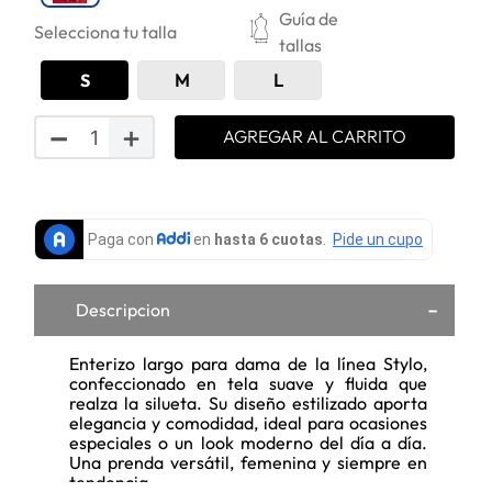
Guía de
Selecciona tu talla
tallas
S
M
L
－
＋
AGREGAR AL CARRITO
Descripcion
Enterizo largo para dama de la línea Stylo,
confeccionado en tela suave y fluida que
realza la silueta. Su diseño estilizado aporta
elegancia y comodidad, ideal para ocasiones
especiales o un look moderno del día a día.
Una prenda versátil, femenina y siempre en
tendencia.