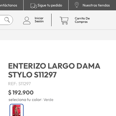
ntáctanos
Sigue tu pedido
Nuestras tiendas
ENTERIZO LARGO DAMA
STYLO S11297
REF
:
S11297
$
192
.
900
color
:
Verde