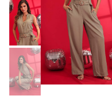
10
.
chaqueta