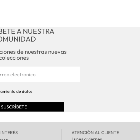
disfrutan del verano.
Detalle
BETE A NUESTRA
Instrucciones de lavado
OMUNIDAD
Envío
aciones de nuestras nuevas
colecciones
Cambios y devoluciones
atamiento de datos
 INTERÉS
ATENCIÓN AL CLIENTE
Lunes a viernes