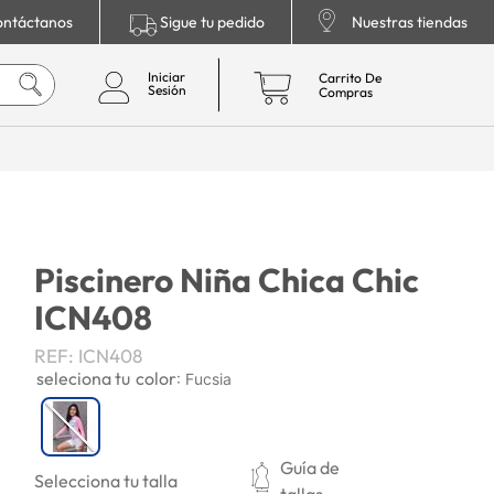
ntáctanos
Sigue tu pedido
Nuestras tiendas
Piscinero Niña Chica Chic
ICN408
REF
:
ICN408
color
:
Fucsia
Guía de
Selecciona tu talla