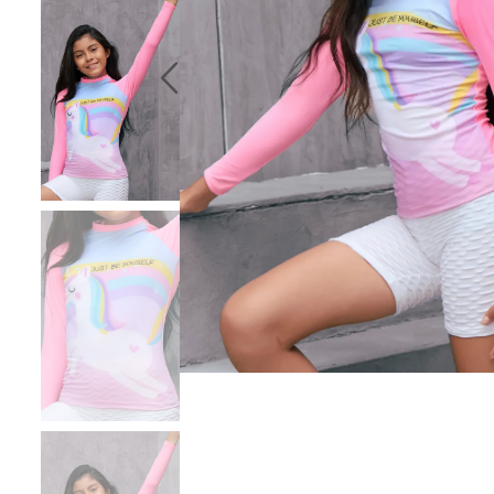
10
.
chaqueta