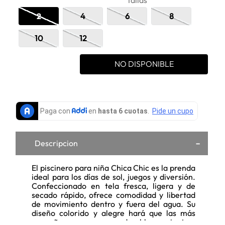
tallas
2
4
6
8
10
12
NO DISPONIBLE
Descripcion
El piscinero para niña Chica Chic es la prenda
ideal para los días de sol, juegos y diversión.
Confeccionado en tela fresca, ligera y de
secado rápido, ofrece comodidad y libertad
de movimiento dentro y fuera del agua. Su
diseño colorido y alegre hará que las más
pequeñas se vean adorables mientras