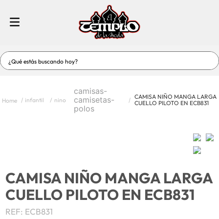
¿Qué estás buscando hoy?
TÉRMINOS MÁS BUSCADOS
camisas-
1
.
jeans
CAMISA NIÑO MANGA LARGA
camisetas-
infantil
nino
CUELLO PILOTO EN ECB831
polos
2
.
vestidos
3
.
vestidos baño
4
.
short
5
.
blusas
CAMISA NIÑO MANGA LARGA
6
.
enterizos-conjuntos
CUELLO PILOTO EN ECB831
7
.
hombre
REF
:
ECB831
8
.
blusas dama