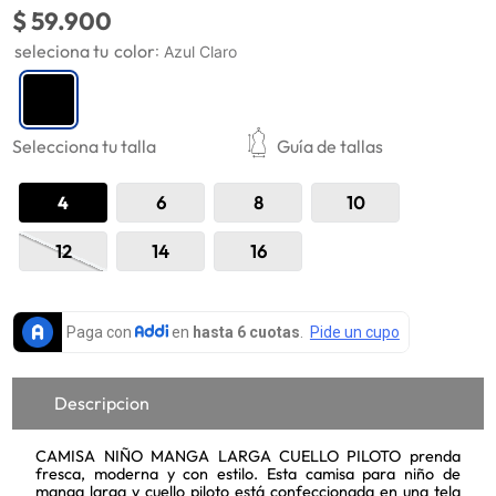
$
59
.
900
9
.
mujer
color
:
Azul Claro
10
.
chaqueta
Selecciona tu talla
Guía de tallas
4
6
8
10
12
14
16
Descripcion
CAMISA NIÑO MANGA LARGA CUELLO PILOTO prenda
fresca, moderna y con estilo. Esta camisa para niño de
manga larga y cuello piloto está confeccionada en una tela