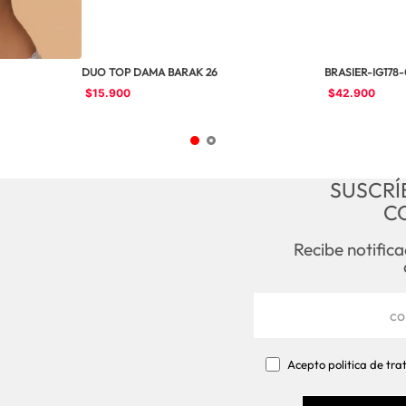
DUO TOP DAMA BARAK 26
BRASIER-IG178
$
15
.
900
$
42
.
900
SUSCRÍ
C
Recibe notific
Acepto politica de tr