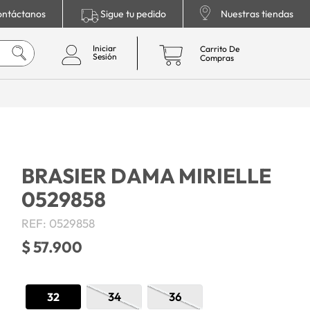
ntáctanos
Sigue tu pedido
Nuestras tiendas
BRASIER DAMA MIRIELLE
0529858
REF
:
0529858
$
57
.
900
32
34
36