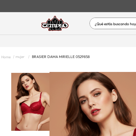
¿Qué estás buscand
TÉRMINOS MÁS BUSC
1
.
jeans
2
.
vestidos baño
mujer
BRASIER DAMA MIRIELLE 0529858
3
.
vestidos
4
.
short
5
.
blusas
6
.
hombre
7
.
enterizos-conjuntos
8
.
blusas dama
9
.
mujer