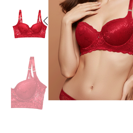
10
.
chaqueta