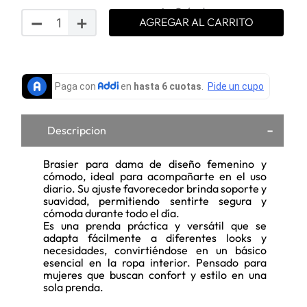
Guía de
－
＋
Selecciona tu talla
AGREGAR AL CARRITO
tallas
Descripcion
Brasier para dama de diseño femenino y
cómodo, ideal para acompañarte en el uso
diario. Su ajuste favorecedor brinda soporte y
suavidad, permitiendo sentirte segura y
cómoda durante todo el día.
Es una prenda práctica y versátil que se
adapta fácilmente a diferentes looks y
necesidades, convirtiéndose en un básico
esencial en la ropa interior. Pensado para
mujeres que buscan confort y estilo en una
sola prenda.