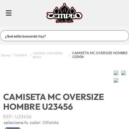
¿Qué estás buscando hoy?
TÉRMINOS MÁS BUSCADOS
camisas-camisetas-
CAMISETA MC OVERSIZE HOMBRE
hombre
1
.
jeans
polos
U23456
2
.
vestidos
3
.
vestidos baño
4
.
short
CAMISETA MC OVERSIZE
5
.
blusas
HOMBRE U23456
6
.
enterizos-conjuntos
REF
:
U23456
7
.
hombre
color
:
Offwhite
8
.
blusas dama