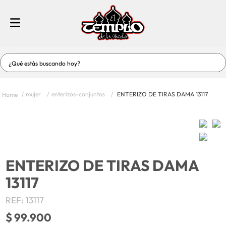
¿Qué estás buscando hoy?
TÉRMINOS MÁS BUSCADOS
mujer
enterizos-conjuntos
ENTERIZO DE TIRAS DAMA 13117
1
.
jeans
2
.
vestidos
3
.
vestidos baño
4
.
short
ENTERIZO DE TIRAS DAMA
5
.
blusas
13117
6
.
enterizos-conjuntos
REF
:
13117
7
.
hombre
$
99
.
900
8
.
blusas dama