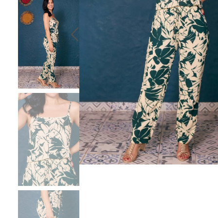
10
.
chaqueta