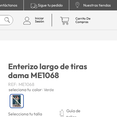
ntáctanos
Sigue tu pedido
Nuestras tiendas
Enterizo largo de tiras
dama ME1068
REF
:
ME1068
color
:
Verde
Guía de
Selecciona tu talla