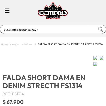
¿Qué estás buscando hoy?
TÉRMINOS MÁS BUSCADOS
mujer
faldas
FALDA SHORT DAMA EN DENIM STRECTH FS1314
1
.
jeans
2
.
vestidos
3
.
vestidos baño
4
.
short
FALDA SHORT DAMA EN
5
.
blusas
DENIM STRECTH FS1314
6
.
enterizos-conjuntos
REF
:
FS1314
7
.
hombre
$
67
.
900
8
.
blusas dama