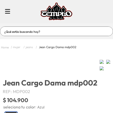
¿Qué estás buscando hoy?
TÉRMINOS MÁS BUSCADOS
mujer
jeans
Jean Cargo Dama mdp002
1
.
jeans
2
.
vestidos baño
3
.
vestidos
4
.
short
Jean Cargo Dama mdp002
5
.
hombre
REF
:
MDP002
6
.
blusas
$
104
.
900
7
.
enterizos-conjuntos
color
:
Azul
8
.
blusas dama