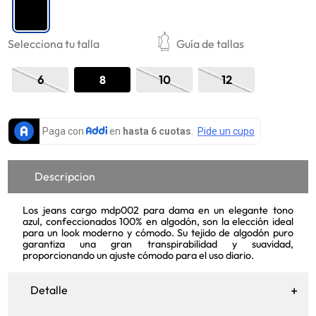
9
.
mujer
Selecciona tu talla
10
Guía de tallas
.
chaqueta
6
8
10
12
Descripcion
Los jeans cargo mdp002 para dama en un elegante tono
azul, confeccionados 100% en algodón, son la elección ideal
para un look moderno y cómodo. Su tejido de algodón puro
garantiza una gran transpirabilidad y suavidad,
proporcionando un ajuste cómodo para el uso diario.
Detalle