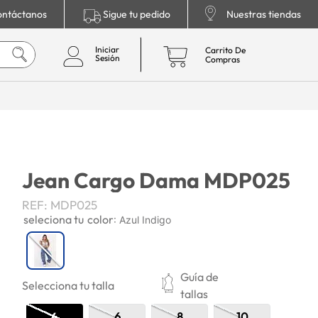
ntáctanos
Sigue tu pedido
Nuestras tiendas
Jean Cargo Dama MDP025
REF
:
MDP025
color
:
Azul Indigo
Guía de
Selecciona tu talla
tallas
4
6
8
10