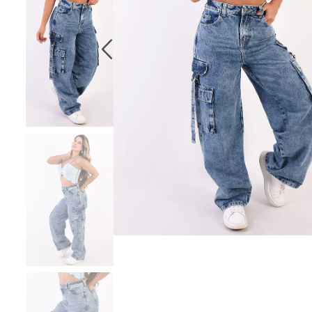
10
.
chaqueta