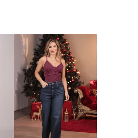
azul medio les da un aspecto versátil, ideal
para cualquier temporada. Confeccionados
en un denim que se ajusta perfectamente a la
cintura y cadera, estos jeans te brindan
comodidad sin sacrificar el estilo. Son la
opción ideal para combinar con tops
ajustados o camisas informales, creando un
look casual y fresco que te hará destacar.
Detalle
Instrucciones de lavado
Envío
Cambios y devoluciones