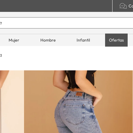
Co
o hoy?
ADOS
Mujer
Hombre
Infantil
Ofertas
3