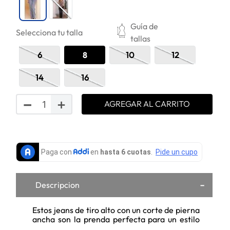
Guía de
Selecciona tu talla
tallas
6
8
10
12
14
16
－
＋
AGREGAR AL CARRITO
Descripcion
Estos jeans de tiro alto con un corte de pierna
ancha son la prenda perfecta para un estilo
retro y moderno a la vez. Su lavado en un tono