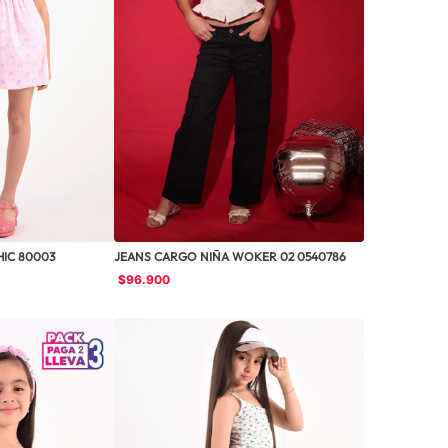
HIC 80003
JEANS CARGO NIÑA WOKER 02 0540786
$
96
.
900