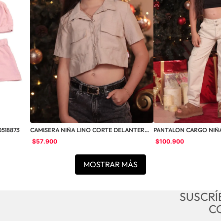
518873
CAMISERA NIÑA LINO CORTE DELANTERO 
PANTALON CARGO NIÑA 
15315
0542877
$
57
.
900
$
100
.
900
MOSTRAR MÁS
SUSCRÍ
C