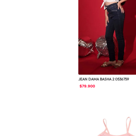
JEAN DAMA BASHA 2 0536759
$
79
.
900