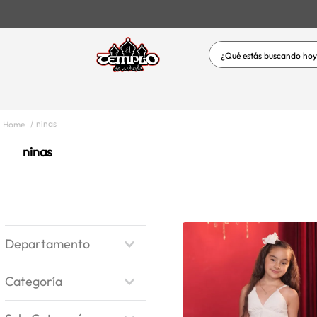
¿Qué estás buscand
TÉRMINOS MÁS BUSC
1
.
jeans
ninas
2
.
vestidos
ninas
3
.
vestidos baño
4
.
short
5
.
blusas
6
.
enterizos-conjuntos
Departamento
7
.
hombre
INFANTIL
8
.
blusas dama
Categoría
MUJER
9
.
mujer
NINA