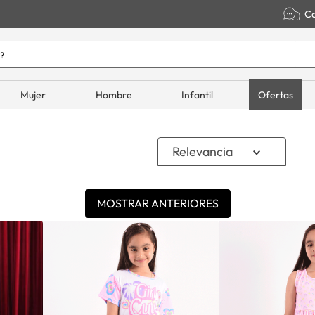
Co
o hoy?
ADOS
Mujer
Hombre
Infantil
Ofertas
Relevancia
MOSTRAR ANTERIORES