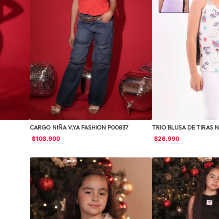
CARGO NIÑA V.YA FASHION P00837
TRIO BLUSA DE TIRAS N
$
108
.
900
$
26
.
990