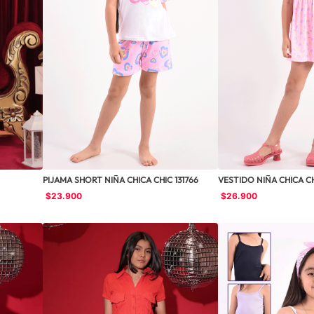
PIJAMA SHORT NIÑA CHICA CHIC 131766
VESTIDO NIÑA CHICA C
$
23
.
900
$
26
.
900