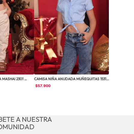
MASHAI 2301 
CAMISA NIÑA ANUDADA MUÑEQUITAS 15316
$
57
.
900
BETE A NUESTRA
OMUNIDAD