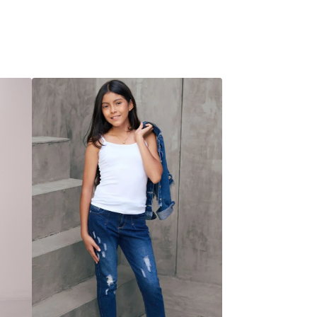
en un tejido ligero, te garantizan total libertad
de movimiento y una sensación de frescura. El
detalle de los
botones dorados
en la cintura
añade un toque de lujo y estilo. Son perfectos
para combinar con tops cortos o blusas
ajustadas, creando un look impecable para el
día o la noche.
Detalle
Instrucciones de lavado
Envío
Cambios y devoluciones