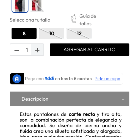
Guía de
Selecciona tu talla
tallas
8
10
12
－
＋
AGREGAR AL CARRITO
Descripcion
Estos pantalones de
corte recto
y tiro alto,
son la combinación perfecta de elegancia y
comodidad. Su diseño de pierna ancha y
fluida crea una silueta sofisticada y alargada,
ideal para cualquier ocasión. Confeccionados