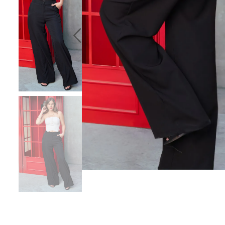
10
.
chaqueta