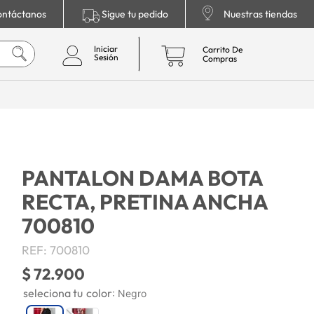
ntáctanos
Sigue tu pedido
Nuestras tiendas
PANTALON DAMA BOTA
RECTA, PRETINA ANCHA
700810
REF
:
700810
$
72
.
900
color
:
Negro