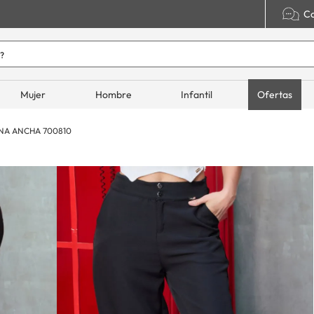
Co
o hoy?
ADOS
Mujer
Hombre
Infantil
Ofertas
NA ANCHA 700810