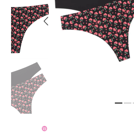
10
.
chaqueta