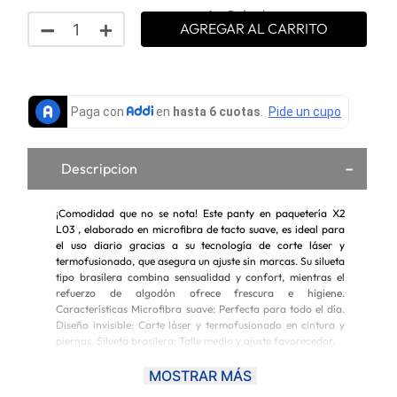
Guía de
－
＋
Selecciona tu talla
AGREGAR AL CARRITO
tallas
Descripcion
¡Comodidad que no se nota! Este panty en paquetería X2
L03 , elaborado en microfibra de tacto suave, es ideal para
el uso diario gracias a su tecnología de corte láser y
termofusionado, que asegura un ajuste sin marcas. Su silueta
tipo brasilera combina sensualidad y confort, mientras el
refuerzo de algodón ofrece frescura e higiene.
Características Microfibra suave: Perfecta para todo el día.
Diseño invisible: Corte láser y termofusionado en cintura y
piernas. Silueta brasilera: Talle medio y ajuste favorecedor.
Colores y Modelos surtidos se envía de
MOSTRAR MÁS
acuerdo a la disponibilidad. La imagen es de