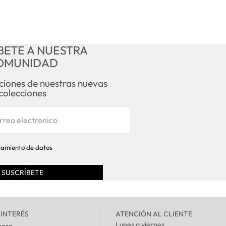
referencia puede llegar cualquier modelo y
color.
Detalle
Instrucciones de lavado
BETE A NUESTRA
OMUNIDAD
Envío
aciones de nuestras nuevas
colecciones
Cambios y devoluciones
atamiento de datos
 INTERÉS
ATENCIÓN AL CLIENTE
Lunes a viernes