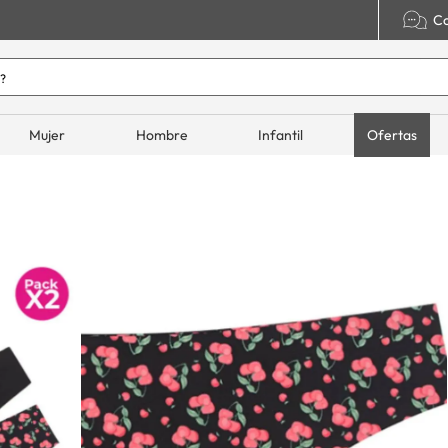
Co
o hoy?
ADOS
Mujer
Hombre
Infantil
Ofertas