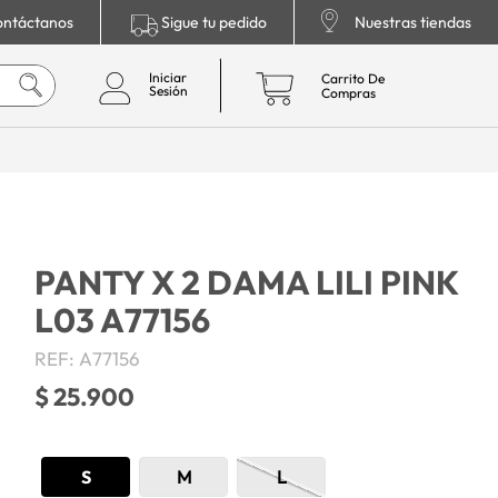
ntáctanos
Sigue tu pedido
Nuestras tiendas
PANTY X 2 DAMA LILI PINK
L03 A77156
REF
:
A77156
$
25
.
900
S
M
L