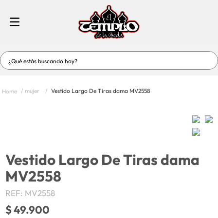
¿Qué estás buscando hoy?
TÉRMINOS MÁS BUSCADOS
mujer
Vestido Largo De Tiras dama MV2558
1
.
jeans
2
.
vestidos baño
3
.
vestidos
4
.
short
Vestido Largo De Tiras dama
5
.
blusas
MV2558
6
.
hombre
REF
:
MV2558
7
.
enterizos-conjuntos
$
49
.
900
8
.
blusas dama