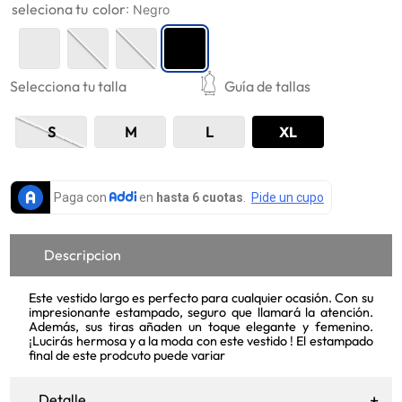
color
:
Negro
9
.
mujer
10
.
ropa deportiva
Selecciona tu talla
Guía de tallas
S
M
L
XL
Descripcion
Este vestido largo es perfecto para cualquier ocasión. Con su
impresionante estampado, seguro que llamará la atención.
Además, sus tiras añaden un toque elegante y femenino.
¡Lucirás hermosa y a la moda con este vestido ! El estampado
final de este prodcuto puede variar
Detalle