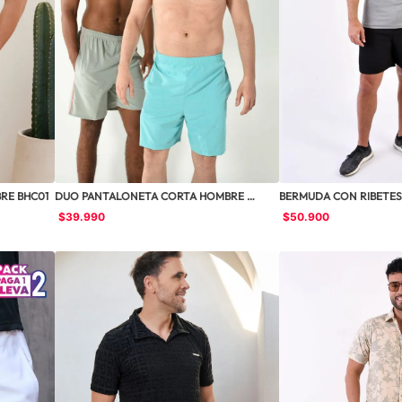
RE BHC01
DUO PANTALONETA CORTA HOMBRE 
BERMUDA CON RIBETES
S601248
$
39
.
990
$
50
.
900