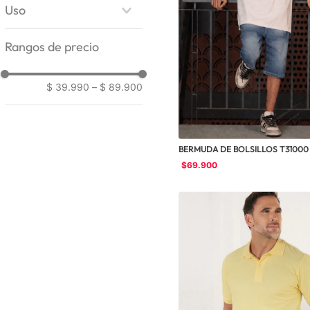
Amplia
Uso
10
.
chaqueta
M
Recta
L
Slim
Casual
XL
Rangos de precio
ajustada
Deportivo
28
Basico
30
32
$ 39.990
–
$ 89.900
34
36
38
BERMUDA DE BOLSILLOS T31000
$
69
.
900