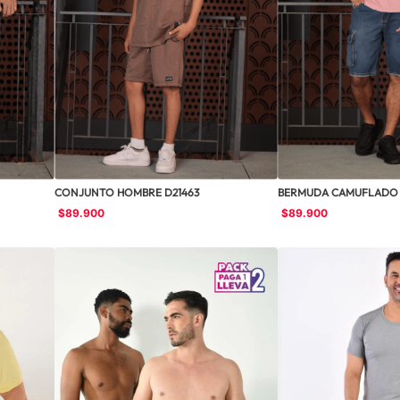
CONJUNTO HOMBRE D21463
BERMUDA CAMUFLADO 
$
89
.
900
$
89
.
900