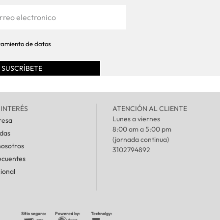
atamiento de datos
 INTERÉS
ATENCIÓN AL CLIENTE
Lunes a viernes
resa
8:00 am a 5:00 pm
ndas
(jornada continua)
nosotros
3102794892
ecuentes
cional
Sitio seguro:
Powered by:
Technolgy: