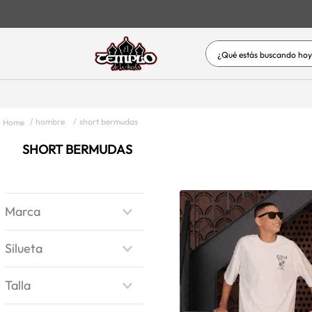
¿Qué estás buscand
TÉRMINOS MÁS BUSC
1
.
jeans
hombre
short bermudas
2
.
vestidos
SHORT BERMUDAS
3
.
vestidos baño
4
.
short
5
.
blusas
Marca
6
.
enterizos-conjuntos
80 GRADOS
Silueta
7
.
hombre
Brand name
8
.
blusas dama
Semiajustada
Talla
Regular
9
.
mujer
AMPLIO
S